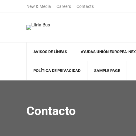
New & Media
Careers
Contacts
+122 123 4567
(+00)888.666
Sales Department
Free Call
AVISOS DE LÍNEAS
AYUDAS UNIÓN EUROPEA-NE
POLÍTICA DE PRIVACIDAD
SAMPLE PAGE
Contacto